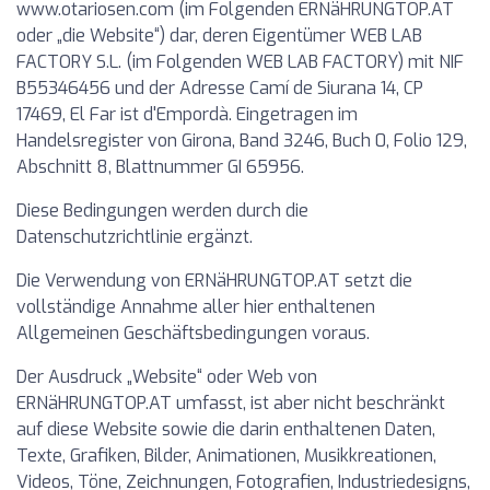
www.otariosen.com (im Folgenden ERNäHRUNGTOP.AT
oder „die Website“) dar, deren Eigentümer WEB LAB
FACTORY S.L. (im Folgenden WEB LAB FACTORY) mit NIF
B55346456 und der Adresse Camí de Siurana 14, CP
17469, El Far ist d'Empordà. Eingetragen im
Handelsregister von Girona, Band 3246, Buch 0, Folio 129,
Abschnitt 8, Blattnummer GI 65956.
Diese Bedingungen werden durch die
Datenschutzrichtlinie ergänzt.
Die Verwendung von ERNäHRUNGTOP.AT setzt die
vollständige Annahme aller hier enthaltenen
Allgemeinen Geschäftsbedingungen voraus.
Der Ausdruck „Website“ oder Web von
ERNäHRUNGTOP.AT umfasst, ist aber nicht beschränkt
auf diese Website sowie die darin enthaltenen Daten,
Texte, Grafiken, Bilder, Animationen, Musikkreationen,
Videos, Töne, Zeichnungen, Fotografien, Industriedesigns,