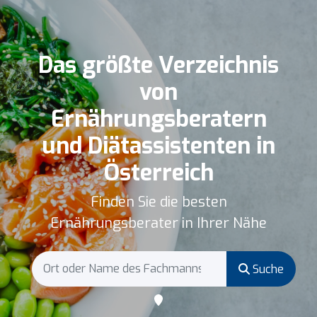
Das größte Verzeichnis
von
Ernährungsberatern
und Diätassistenten in
Österreich
Finden Sie die besten
Ernährungsberater in Ihrer Nähe
Suche