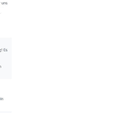
r uns
r
e
g! Es
m
in