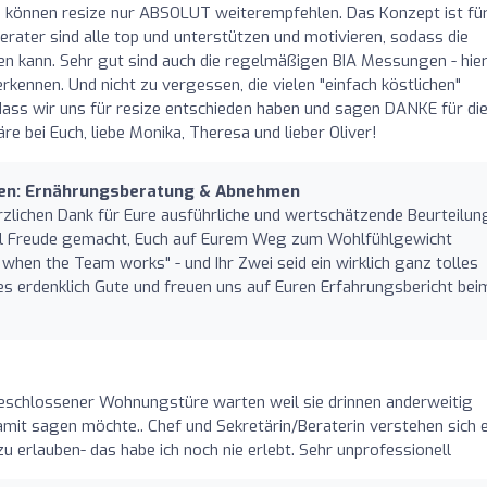
z, können resize nur ABSOLUT weiterempfehlen. Das Konzept ist fü
 Berater sind alle top und unterstützen und motivieren, sodass die
 kann. Sehr gut sind auch die regelmäßigen BIA Messungen - hie
rkennen. Und nicht zu vergessen, die vielen "einfach köstlichen"
, dass wir uns für resize entschieden haben und sagen DANKE für di
bei Euch, liebe Monika, Theresa und lieber Oliver!
ien: Ernährungsberatung & Abnehmen
herzlichen Dank für Eure ausführliche und wertschätzende Beurteilun
iel Freude gemacht, Euch auf Eurem Weg zum Wohlfühlgewicht
when the Team works" - und Ihr Zwei seid ein wirklich ganz tolles
s erdenklich Gute und freuen uns auf Euren Erfahrungsbericht bei
eschlossener Wohnungstüre warten weil sie drinnen anderweitig
mit sagen möchte.. Chef und Sekretärin/Beraterin verstehen sich e
zu erlauben- das habe ich noch nie erlebt. Sehr unprofessionell