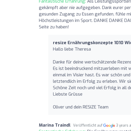
Fantastische Erfahrung:
Als Leistungssportler
gekämpft aber nie aufgegeben. Dank eurer pers
gesunden Zugang zu Essen gefunden, fühle mic
Höchstleistungen im Sport. DANKE DANKE DANKE
Seite zu haben!
resize Ernährungskonzepte 1010 W
Hallo liebe Theresa
Danke für deine wertschätzende Rezensi
Es ist beeindruckend mitzuerleben mit w
einmal im Visier hast. Es war schön un
letztendlich im Erfolg zu erleben. Wir s
Schöne Zeit noch und viel Erfolg in all 
Liebste Grüsse
Oliver und dein RESIZE Team
Marina Traindl
Veröffentlicht auf
3 years 