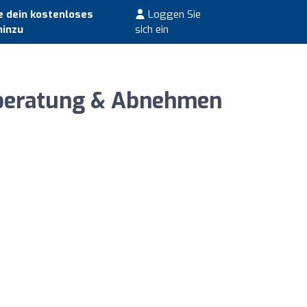
 dein kostenloses
Loggen Sie
hinzu
sich ein
sberatung & Abnehmen