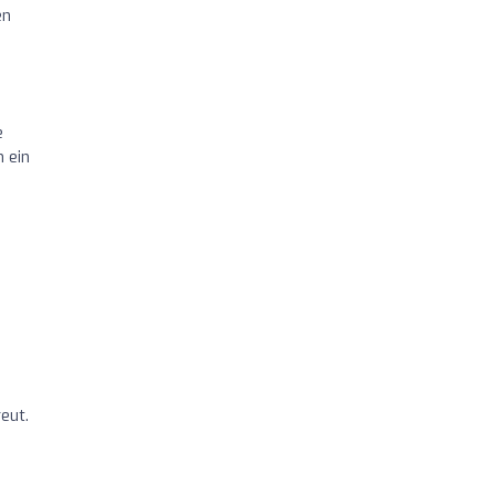
en
e
 ein
eut.