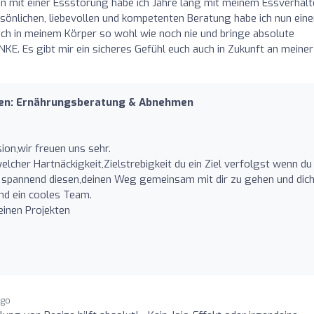
in mit einer Essstörung habe ich Jahre lang mit meinem Essverhal
önlichen, liebevollen und kompetenten Beratung habe ich nun eine
h in meinem Körper so wohl wie noch nie und bringe absolute
. Es gibt mir ein sicheres Gefühl euch auch in Zukunft an meiner
ien: Ernährungsberatung & Abnehmen
on,wir freuen uns sehr.
elcher Hartnäckigkeit,Zielstrebigkeit du ein Ziel verfolgst wenn du
d spannend diesen,deinen Weg gemeinsam mit dir zu gehen und dic
ind ein cooles Team.
deinen Projekten
ago